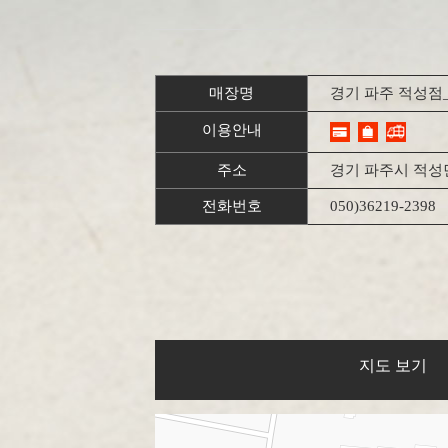
매장명
경기 파주 적성점
이용안내
주소
경기 파주시 적성면
전화번호
050)36219-2398
지도 보기