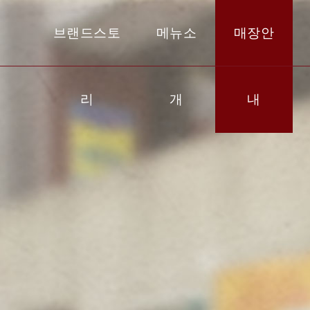
브랜드스토
메뉴소
매장안
리
개
내