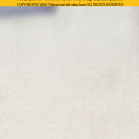
COPYRIGHT(C)2016 VIetnam road side eating house ALL RIGHTS RESERVED.