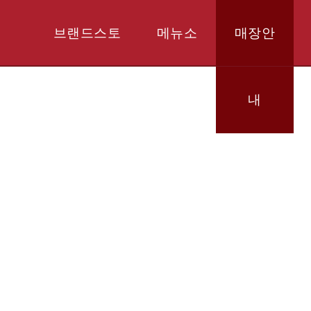
브랜드스토
메뉴소
매장안
리
개
내