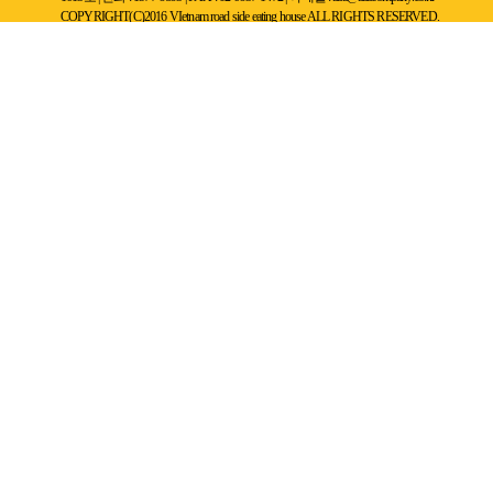
COPYRIGHT(C)2016 VIetnam road side eating house ALL RIGHTS RESERVED.