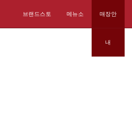
브랜드스토
메뉴소
매장안
리
개
내