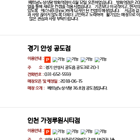
베트남노상식당 방화역점이 4월 12일 오픈하였습니다. 방화역점은 20
얼을 통해 새로운 컨셉을 적용시켰습니다. 기존보다 이국적이고, 현지의
있도록 에스닉(Ethnic)하게 디자인 된 컨셉의 매장입니다. 지금과 
과 사랑 끊이지 않도록 더욱더 고민하고 노력하여 활기있는 매장으로 이
많은 관심과 사랑 부탁드립니다.
경기 안성 공도점
이용안내 :
주 소 :
경기 안성시 공도읍 공도3로 20-1
전화번호 :
031-652-5559
매장오픈 및 예정일 :
2018-06-15
매장 소개 :
베트남노상식당 36호점 공도점입니다.
인천 가정루원시티점
이용안내 :
주 소 :
인천 서구 청중로478번길 7 만나프라자 1층