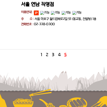
서울 연남 직영점
이용안내 :
주 소 :
서울 마포구 월드컵북로2길 91 (동교동, 진빌딩) 1층
전화번호 :
02-338-0300
1
2
3
4
5