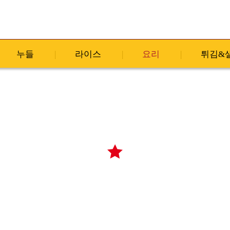
누들
라이스
요리
튀김&
MENU
요리