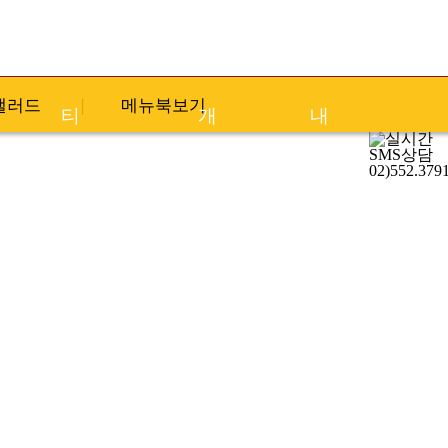
뉴스&커뮤니
회사소
창업안
샐러드
메뉴북보기
티
개
내