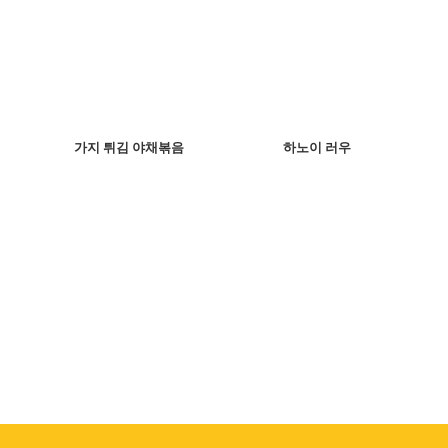
가지 튀김 야채볶음
하노이 러우