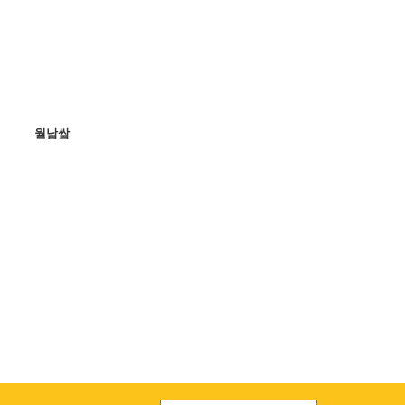
월남쌈
똠얌 치킨 스튜
베트남 샌드위