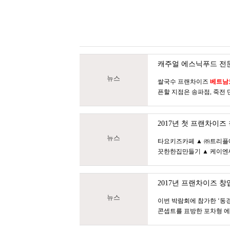
캐주얼 에스닉푸드 전문
뉴스
쌀국수 프랜차이즈
베트남
픈할 지점은 송파점, 죽전 
2017년 첫 프랜차이
뉴스
타요키즈카페 ▲ ㈜트리
끗한한집만들기 ▲ 케이엔씨
2017년 프랜차이즈 창
뉴스
이번 박람회에 참가한 ‘동경
콘셉트를 표방한 포차형 에