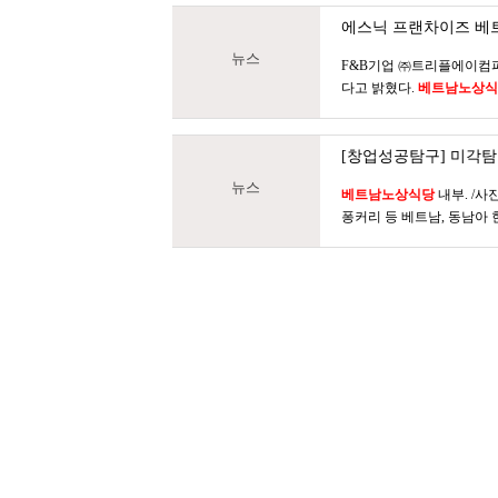
에스닉 프랜차이즈
베
뉴스
F&B기업 ㈜트리플에이
다고 밝혔다.
베트남노상식
[창업성공탐구] 미각
뉴스
베트남노상식당
내부. /
퐁커리 등 베트남, 동남아 현