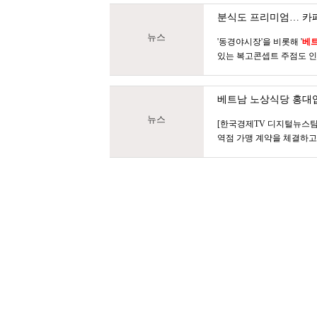
분식도 프리미엄… 카페
뉴스
'동경야시장'을 비롯해 '
베
있는 복고콘셉트 주점도 인기
베트남 노상식당
홍대입
뉴스
[한국경제TV 디지털뉴스팀
역점 가맹 계약을 체결하고 