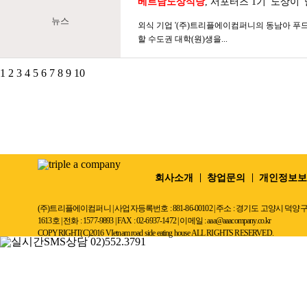
베트남노상식당
, 서포터즈 1기 '노상이
뉴스
외식 기업 '(주)트리플에이컴퍼니의 동남아 푸드
할 수도권 대학(원)생을...
1
2
3
4
5
6
7
8
9
10
회사소개
창업문의
개인정보보
(주)트리플에이컴퍼니 | 사업자등록번호 : 881-86-00102 | 주소 : 경기도 고
1613호 | 전화 : 1577-9893 | FAX : 02-6937-1472 | 이메일 : aaa@aaacompany.co.kr
COPYRIGHT(C)2016 VIetnam road side eating house ALL RIGHTS RESERVED.