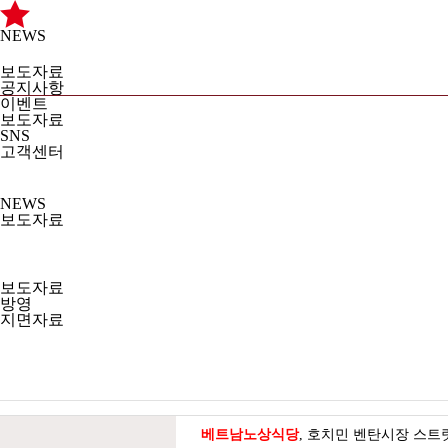
NEWS
브랜드스토
메뉴소
매장안
보도자료
공지사항
이벤트
보도자료
SNS
리
개
내
고객센터
NEWS
보도자료
보도자료
방영
지면자료
베트남노상식당
, 호치민 벤탄시장 스트