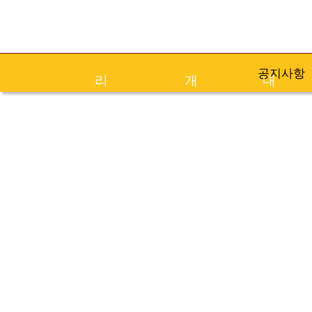
브랜드스토
메뉴소
매장안
공지사항
리
개
내