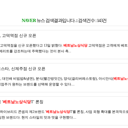
NAVER
뉴스 검색결과입니다. :: 검색건수 : 143건
, 고덕역점 신규 오픈
 고덕역점을 신규 오픈했다고 13일 밝혔다.
베트남노상식당
고덕역점은 고객에게 베트남
 메리트를 강조하는데 주력했다는 것이 본사 측...
스타, 신제주점 신규 오픈
 대인배 비빔밥&냉면), 분식(빨간방앗간), 양식(걸리버레스토랑), 아시안식(
베트남노
점주가 원하는 브랜드를 선택해 운영할 수 있다....
'
베트남노상식당
T' 론칭
 하이브리드 콘셉의 제2브랜드 '
베트남노상식당
T'를 론칭, 사업 외형 확대를 본격적으
론칭한 브랜드다. 현지 스타일의 맛과 멋을 구현했다....