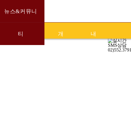
뉴스&커뮤니
회사소
창업안
고객센터
티
개
내