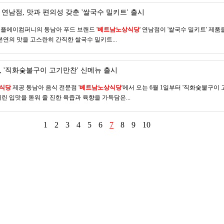
연남점, 맛과 편의성 갖춘 '쌀국수 밀키트' 출시
트리플에이컴퍼니의 동남아 푸드 브랜드 '
베트남노상식당
' 연남점이 '쌀국수 밀키트' 제품
본연의 맛을 고스란히 간직한 쌀국수 밀키트...
, '직화숯불구이 고기만찬' 신메뉴 출시
식당
제공 동남아 음식 전문점 '
베트남노상식당
'에서 오는 6월 1일부터 '직화숯불구이
린 입맛을 돋워 줄 진한 육즙과 육향을 가득담은...
1
2
3
4
5
6
7
8
9
10