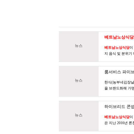
베트남노상식당
뉴스
베트남노상식당
이
지 음식 및 분위기
룸서비스 파이브
뉴스
한식(농부네김장날,
을 브랜드화해 가맹
하이브리드 콘셉 
뉴스
베트남노상식당
이
은 지난 2016년 